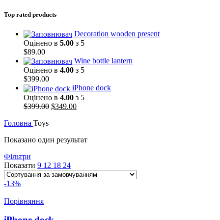
Top rated products
Decoration wooden present
Оцінено в
5.00
з 5
$
89.00
Wine bottle lantern
Оцінено в
4.00
з 5
$
399.00
iPhone dock
Оцінено в
4.00
з 5
Оригінальна
Поточна
$
399.00
$
349.00
ціна:
ціна:
Головна
Toys
$399.00.
$349.00.
Показано один результат
Фільтри
Показати
9
12
18
24
-13%
Порівняння
iPhone dock