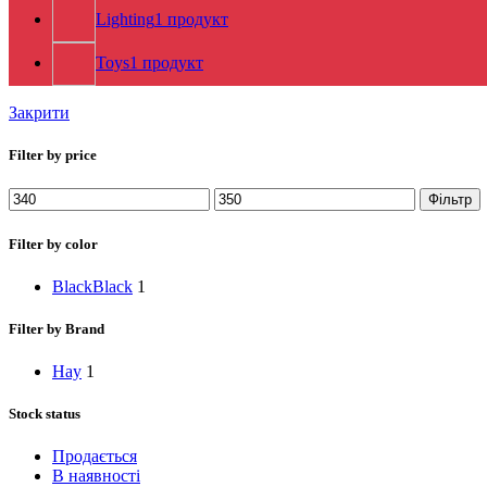
Lighting
1 продукт
Toys
1 продукт
Закрити
Filter by price
Мінімальна
Найбільша
Фільтр
ціна
ціна
Filter by color
Black
Black
1
Filter by Brand
Hay
1
Stock status
Продається
В наявності