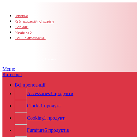
Головна
Хаб професійної освіти
Новини
Медіа хаб
Наші випускники
(050) 412-33-84
Зв'яжіться з нами
вул. Саперне поле, 45, Kyiv, Ukraine
Меню
Категорії
Всі
пропозиції
Accessories
3 продукти
Clocks
1 продукт
Cooking
1 продукт
Furniture
5 продуктів