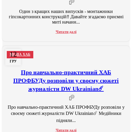
0
Один з кращих наших випусків - монтажники
гіпсокартонних конструкцій‼️ Давайте згадаємо приємні
миті начанн...
Читати далі
12
МЕДІА ХАБ
ГРУ
Про навчально-практичний ХАБ
ПРОФБУДу розповіли у своєму сюжеті
журналісти DW Ukrainian☄️
0
Про навчально-практичний ХАБ ПРОФБУДу розповіли у
своєму сюжеті журналісти DW Ukrainian☄️ Медійники
підняли...
Читати далі