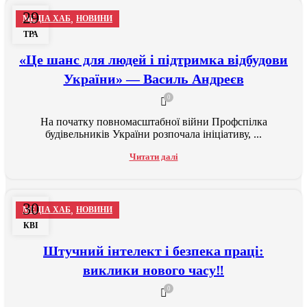
29
,
МЕДІА ХАБ
НОВИНИ
ТРА
«Це шанс для людей і підтримка відбудови
України» — Василь Андреєв
0
На початку повномасштабної війни Профспілка
будівельників України розпочала ініціативу, ...
Читати далі
30
,
МЕДІА ХАБ
НОВИНИ
КВІ
Штучний інтелект і безпека праці:
виклики нового часу‼
0