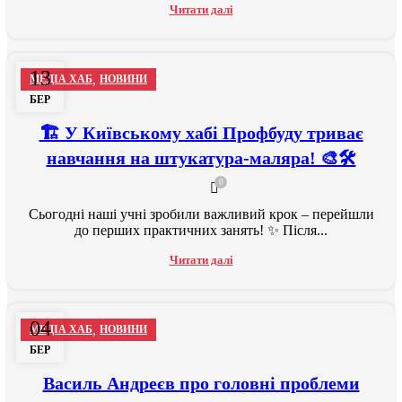
Читати далі
13
,
МЕДІА ХАБ
НОВИНИ
БЕР
🏗 У Київському хабі Профбуду триває
навчання на штукатура-маляра! 🎨🛠
0
Сьогодні наші учні зробили важливий крок – перейшли
до перших практичних занять! ✨ Після...
Читати далі
04
,
МЕДІА ХАБ
НОВИНИ
БЕР
Василь Андреєв про головні проблеми