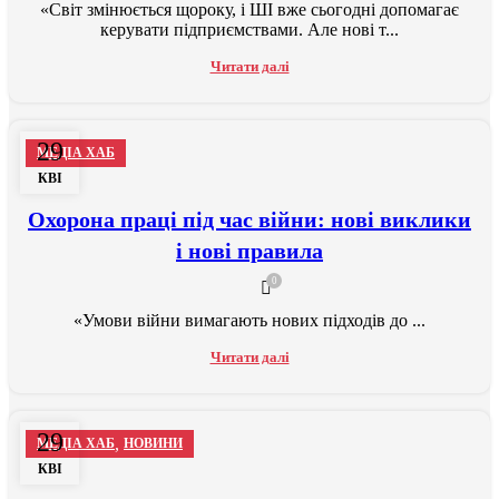
«Світ змінюється щороку, і ШІ вже сьогодні допомагає
керувати підприємствами. Але нові т...
Читати далі
29
МЕДІА ХАБ
КВІ
Охорона праці під час війни: нові виклики
і нові правила
0
«Умови війни вимагають нових підходів до ...
Читати далі
29
,
МЕДІА ХАБ
НОВИНИ
КВІ