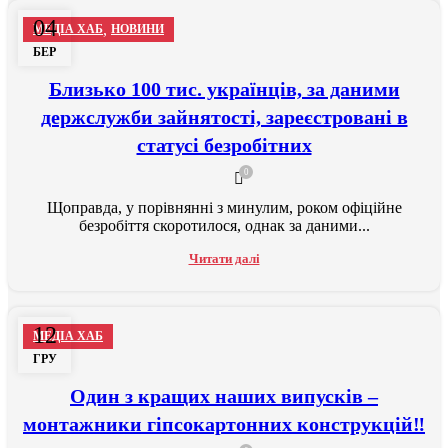
04
,
МЕДІА ХАБ
НОВИНИ
БЕР
Близько 100 тис. українців, за даними
держслужби зайнятості, зареєстровані в
статусі безробітних
0
Щоправда, у порівнянні з минулим, роком офіційне
безробіття скоротилося, однак за даними...
Читати далі
12
МЕДІА ХАБ
ГРУ
Один з кращих наших випусків –
монтажники гіпсокартонних конструкцій‼️