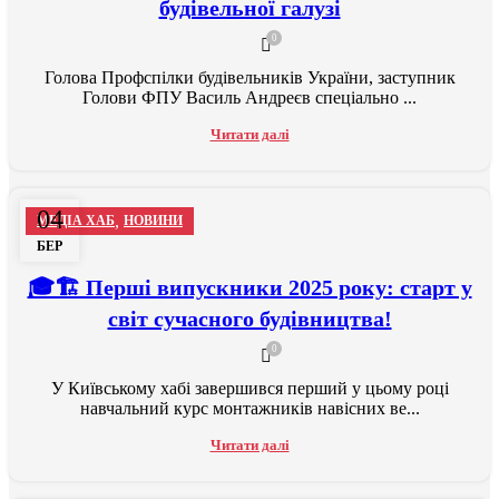
будівельної галузі
0
Голова Профспілки будівельників України, заступник
Голови ФПУ Василь Андреєв спеціально ...
Читати далі
04
,
МЕДІА ХАБ
НОВИНИ
БЕР
🎓🏗 Перші випускники 2025 року: старт у
світ сучасного будівництва!
0
У Київському хабі завершився перший у цьому році
навчальний курс монтажників навісних ве...
Читати далі