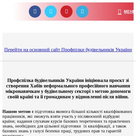
ПРОФБУД - СИЛА В ЄДНОСТІ
МЕН
Перейти на основний сайт Профпілки будівельників України
Профспілка будівельників України ініціювала проєкт зі
створення Хабів неформального професійного навчання
мікронавичкам у будівельному секторі з метою допомоги
своїй країні та її громадянам у відновленні після війни.
Нашою метою є
підготовка якомога більшої кількості кваліфікованих
працівників, які зможуть взяти участь у післявоєнній відбудові
країни; надання слухачам курсів базових теоретичних та практичних
знань, необхідних для цільової підготовки їх кваліфікації, а також
базових знань у галузі безпеки праці, трудових прав та гарантій
працівника.