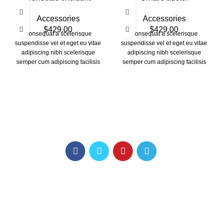
Accessories
Accessories
$
429.00
$
429.00
Consequat a scelerisque
Consequat a scelerisque
suspendisse vel et eget eu vitae
suspendisse vel et eget eu vitae
adipiscing nibh scelerisque
adipiscing nibh scelerisque
semper cum adipiscing facilisis
semper cum adipiscing facilisis
adipiscing est accumsan lorem
adipiscing est accumsan lorem
vestibulum. Aliquet mus a aptent
vestibulum. Aliquet mus a aptent
ullam corper metus accumsan.
ullam corper metus accumsan.
Habitasse a purus nec ipsum a
Habitasse a purus nec ipsum a
urna ac ullamcorper varius metus
urna ac ullamcorper varius metus
blandit posuere.
blandit posuere.
Головна
Новини
Медіа Хаби
Хаби