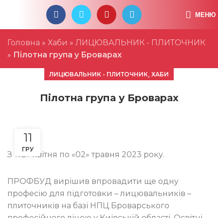
ПРОФБУД - СИЛА В ЄДНОСТІ
МЕНЮ
Головна
»
Хаби
»
ЛИЦЮВАЛЬНИК - ПЛИТОЧНИК
»
Пілотна група у Броварах
,
ЛИЦЮВАЛЬНИК - ПЛИТОЧНИК
ХАБИ
Пілотна група у Броварах
11
ГРУ
З «18» квітня по «02» травня 2023 року.
ПРОФБУД вирішив впровадити ще одну
професію для підготовки – лицювальників –
плиточників на базі НПЦ Броварського
професійного ліцею у Київській області. Освітні