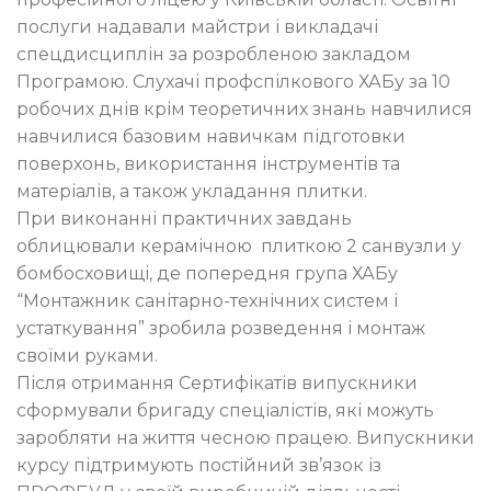
послуги надавали майстри і викладачі
спецдисциплін за розробленою закладом
Програмою. Слухачі профспілкового ХАБу за 10
робочих днів крім теоретичних знань навчилися
навчилися базовим навичкам підготовки
поверхонь, використання інструментів та
матеріалів, а також укладання плитки.
При виконанні практичних завдань
облицювали керамічною плиткою 2 санвузли у
бомбосховищі, де попередня група ХАБу
“Монтажник санітарно-технічних систем і
устаткування” зробила розведення і монтаж
своїми руками.
Після отримання Сертифікатів випускники
сформували бригаду спеціалістів, які можуть
заробляти на життя чесною працею. Випускники
курсу підтримують постійний зв’язок із