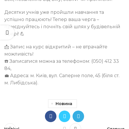
Десятки учнів уже пройшли навчання та
успішно працюють! Тепер ваша черга –
приєднуйтесь і почніть свій шлях у будівельній
сфері! 💪
📩 Запис на курс відкритий – не втрачайте
можливість!
☎️ Записатися можна за телефоном: (050) 412 33
84,
💼 Адреса: м. Київ, вул. Саперне поле, 45 (біля ст.
м. Либідська).
Новина
Новіші
Старше