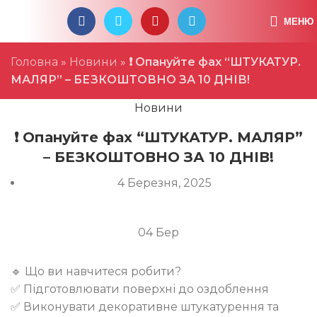
ПРОФБУД - СИЛА В ЄДНОСТІ
МЕНЮ
Головна
»
Новини
»
❗️ Опануйте фах “ШТУКАТУР.
МАЛЯР” – БЕЗКОШТОВНО ЗА 10 ДНІВ!
Новини
❗️ Опануйте фах “ШТУКАТУР. МАЛЯР”
– БЕЗКОШТОВНО ЗА 10 ДНІВ!
4 Березня, 2025
04
Бер
🔹 Що ви навчитеся робити?
✅ Підготовлювати поверхні до оздоблення
✅ Виконувати декоративне штукатурення та